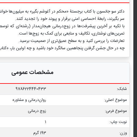
دکتر سو جانسون با کتاب برجستۀ «محکم در آغوشم بگیر» به میلیون‌ها خوان
سر بگیرند، رابطۀ احساسی امنی برقرار و پیوند خود را تجدید کنند.
با تکیه بر آخرین پیشرفت‌ها در زوج‌درمانی هیجان‌مدار (رشته‌ای که توس
تمرین‌های نوشتاری، تکالیف و منابعی برای کمک به زوج‌ها است.
تعارضات را بررسی کنید و به سطح عمیق‌تری از صمیمیت برسید.
چه در حال جشن گرفتن پنجاهمین سالگرد خود باشید و چه اولین بار، «کتاب
مشخصات عمومی
شابک:
9786224440433
موضوع اصلی:
روان‌درمانی و مشاوره
موضوع فرعی:
زوج درمانی
نوبت چاپ:
1
وزن:
193 گرم