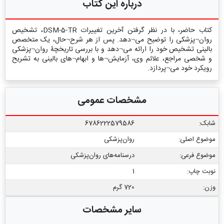
درباره این کتاب
کتاب حاضر، با در نظر گرفتن آخرین تغییرات DSM-5-TR، تشخیص
روان¬پزشکی را توضیح می¬دهد. پس از هر شرح¬حال، یک متخصص
بالینی تشخیص خود را ارائه می¬دهد و با بررسی تاریخچۀ روان¬پزشکی
و شخصی مراجع، علائم وی، آزمایش¬ها و ابهام¬های بالینی به تشریح
رویکرد خود می¬پردازد.
مشخصات عمومی
شابک:
6786222579586
موضوع اصلی:
روان‌پزشکی
موضوع فرعی:
درسنامه‌‏های روان‏‌پزشکی
نوبت چاپ:
1
وزن:
720 گرم
سایر مشخصات