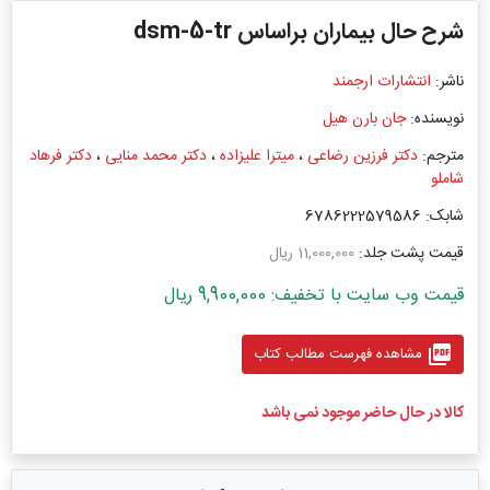
شرح حال بیماران براساس dsm-5-tr
ناشر:
انتشارات ارجمند
نویسنده:
جان بارن هیل
مترجم:
دکتر فرزین رضاعی
،
میترا علیزاده
،
دکتر محمد منایی
،
دکتر فرهاد
شاملو
شابک: 6786222579586
قیمت پشت جلد:
11,000,000 ریال
قیمت وب سایت با تخفیف: 9,900,000 ریال
picture_as_pdf
مشاهده فهرست مطالب کتاب
کالا در حال حاضر موجود نمی باشد