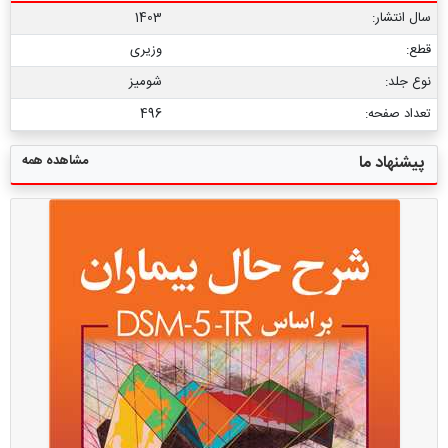
سال انتشار:
1403
قطع:
وزیری
نوع جلد:
شومیز
تعداد صفحه:
496
مشاهده همه
پیشنهاد ما