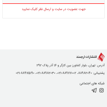
جهت عضویت در سایت و ارسال نظر کلیک نمایید
انتشارات ارجمند
آدرس: تهران، بلوار کشاورز بین کارگر و 16 آذر پلاک 292
پشتیبانی: 88982040، 88977002-021، 88982030-021، 88975190-021
شبکه های اجتماعی