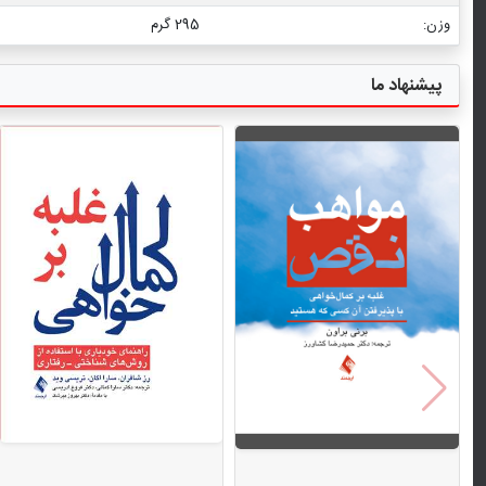
وزن:
295 گرم
پیشنهاد ما