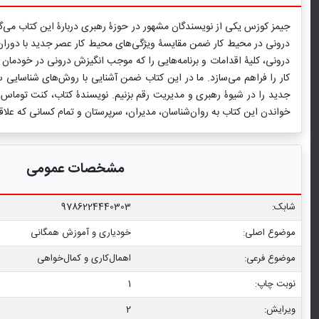
جیمز كوزس یکی از نویسندگان مشهور در حوزۀ رهبری دربارۀ این كتاب می‌گوی
درونی در محیط کار ضمن مقایسۀ ویژگی‌های محیط کار عصر جدید با دوران گ
درونی، کلیۀ اقدامات و برنامه‌هایی را که موجب انگیزش درونی در خودمان 
کار را فراهم می‌سازد. ما در این کتاب ضمن آشنایی با روش‌های شناسایی س
جدید را در شیوۀ رهبری و مدیریت رقم بزنیم. نویسندۀ کتاب، كنت توماس، 
خواندن این کتاب به روان‌شناسان، مدیران، سرپرستان و تمام کسانی که علا
مشخصات عمومی
شابک:
9786224440303
موضوع اصلی:
خودیاری و آموزش همگانی
موضوع فرعی:
اهمال‌کاری و کمال‌خواهی
نوبت چاپ:
1
ویرایش:
2