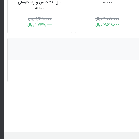
بمانیم
علل، تشخیص و راهکارهای
مقابله
4,020,000 ریال
1,930,000 ریال
3,618,000 ریال
1,737,000 ریال