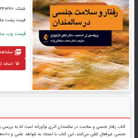
شابک: 9786224441362
قیمت پشت جل
قیمت وب سایت با ت
مشاهده
picture_as_pdf
اضافه کر
کتاب رفتار جنسی و سلامت در سالمندان اثری نوآورانه است که به بررسی یکی
جنسی غیرفعال تلقی می‌کنند، این کتاب با استناد به شواهد علمی و داده‌ه