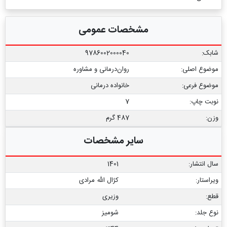
مشخصات عمومی
شابک:
9786002000040
موضوع اصلی:
روان‌درمانی و مشاوره
موضوع فرعی:
خانواده درمانی
نوبت چاپ:
7
وزن:
487 گرم
سایر مشخصات
سال انتشار:
1401
ویراستار:
کژال الله مرادی
قطع:
وزیری
نوع جلد:
شومیز