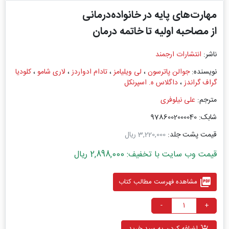
مهارت‌های پایه در خانواده‌درمانی
از مصاحبه اولیه تا خاتمه درمان
ناشر:
انتشارات ارجمند
نویسنده:
جوالن پاترسون
،
لی ویلیامز
،
تادام ادواردز
،
لاری شامو
،
کلودیا
گراف گراندز
،
داگلاس ه. اسپرنکل
مترجم:
علی نیلوفری
شابک: 9786002000040
قیمت پشت جلد:
3,220,000 ریال
قیمت وب سایت با تخفیف: 2,898,000 ریال
picture_as_pdf
مشاهده فهرست مطالب کتاب
-
+