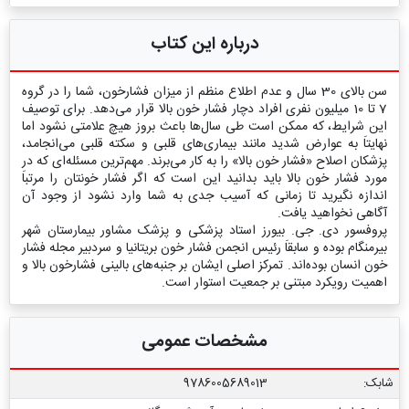
درباره این کتاب
سن بالای 30 سال و عدم اطلاع منظم از میزان فشارخون، شما را در گروه
7 تا 10 میلیون نفری افراد دچار فشار خون بالا قرار می‌دهد. برای توصیف
این شرایط، که ممکن است طی سال‌ها باعث بروز هیچ علامتی نشود اما
نهایتاَ به عوارض شدید مانند بیماری‌های قلبی و سکته قلبی می‌انجامد،
پزشکان اصلاح «فشار خون بالا» را به کار می‌برند. مهم‌ترین مسئله‌ای که در
مورد فشار خون بالا باید بدانید این است که اگر فشار خونتان را مرتباَ
اندازه نگیرید تا زمانی که آسیب جدی به شما وارد نشود از وجود آن
آگاهی نخواهید یافت.
پروفسور دی. جی. بیورز استاد پزشکی و پزشک مشاور بیمارستان شهر
بیرمنگام بوده و سابقاَ رئیس انجمن فشار خون بریتانیا و سردبیر مجله فشار
خون انسان بوده‌اند. تمرکز اصلی ایشان بر جنبه‌های بالینی فشارخون بالا و
اهمیت رویکرد مبتنی بر جمعیت استوار است.
مشخصات عمومی
شابک:
9786005689013