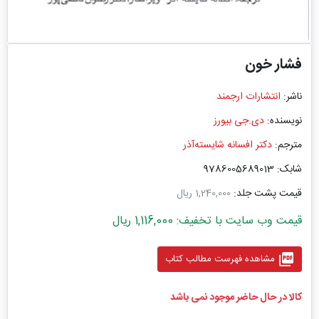
فشار خون
ناشر:
انتشارات ارجمند
نویسنده:
دی.جی بیورز
مترجم:
دکتر افسانه شایسته‌آذر
شابک: 9786005689013
قیمت پشت جلد:
1,240,000 ریال
قیمت وب سایت با تخفیف: 1,116,000 ریال
picture_as_pdf
مشاهده فهرست مطالب کتاب
کالا در حال حاضر موجود نمی باشد