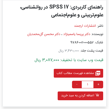
راهنمای کاربردی: SPSS 17 در روانشناسی،
علوم‌تربیتی و علوم‌اجتماعی
ناشر:
انتشارات ارجمند
نویسنده:
دکتر پریسا یاسمینژاد
،
دکتر محسن گل‌محمدیان
شابک: 9786002000552
قیمت پشت جلد:
3,430,000 ریال
قیمت وب سایت با تخفیف: 3,087,000 ریال
picture_as_pdf
مشاهده فهرست مطالب کتاب
-
+
اضافه کردن به سبد خرید