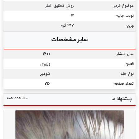
موضوع فرعی:
روش تحقیق، آمار
نوبت چاپ:
3
وزن:
317 گرم
سایر مشخصات
سال انتشار:
1400
قطع:
وزیری
نوع جلد:
شومیز
تعداد صفحه:
216
مشاهده همه
پیشنهاد ما