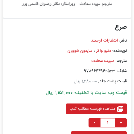
صرع
ناشر:
انتشارات ارجمند
نویسنده:
متیو واکر
،
سایمون شوورن
مترجم:
سپیده سعادت
شابک: 9789644962523
قیمت پشت جلد:
1,280,000 ریال
قیمت وب سایت با تخفیف: 1,152,000 ریال
picture_as_pdf
مشاهده فهرست مطالب کتاب
-
+