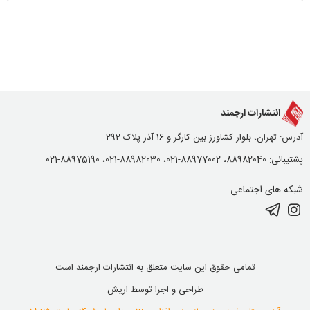
انتشارات ارجمند
آدرس: تهران، بلوار کشاورز بین کارگر و 16 آذر پلاک 292
پشتیبانی: 88982040، 88977002-021، 88982030-021، 88975190-021
شبکه های اجتماعی
تمامی حقوق این سایت متعلق به انتشارات ارجمند است
طراحی و اجرا توسط
اریش