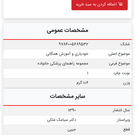
اضافه کردن به سبد خرید
مشخصات عمومی
شابک:
9786005689532
موضوع اصلی:
خودیاری و آموزش همگانی
موضوع فرعی:
مجموعه راهنمای پزشکی خانواده
نوبت چاپ:
1
وزن:
106 گرم
سایر مشخصات
سال انتشار:
1390
ویراستار:
دکتر سیامک ملکی
قطع:
جیبی