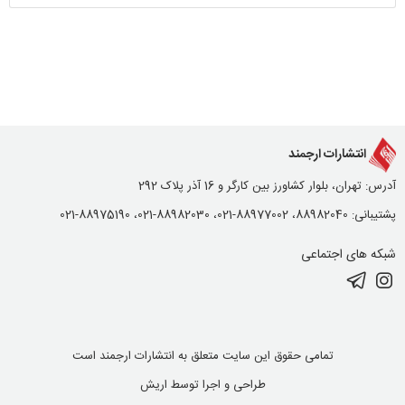
انتشارات ارجمند
آدرس: تهران، بلوار کشاورز بین کارگر و 16 آذر پلاک 292
پشتیبانی: 88982040، 88977002-021، 88982030-021، 88975190-021
شبکه های اجتماعی
تمامی حقوق این سایت متعلق به انتشارات ارجمند است
طراحی و اجرا توسط
اریش