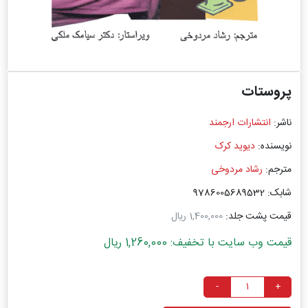
پروستات
ناشر:
انتشارات ارجمند
نویسنده:
دیوید کرک
مترجم:
رشاد مردوخی
شابک: 9786005689532
قیمت پشت جلد:
1,400,000 ریال
قیمت وب سایت با تخفیف: 1,260,000 ریال
-
+