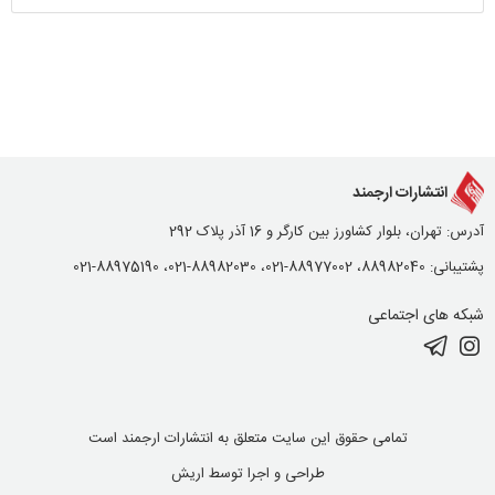
انتشارات ارجمند
آدرس: تهران، بلوار کشاورز بین کارگر و 16 آذر پلاک 292
پشتیبانی: 88982040، 88977002-021، 88982030-021، 88975190-021
شبکه های اجتماعی
تمامی حقوق این سایت متعلق به انتشارات ارجمند است
طراحی و اجرا توسط
اریش