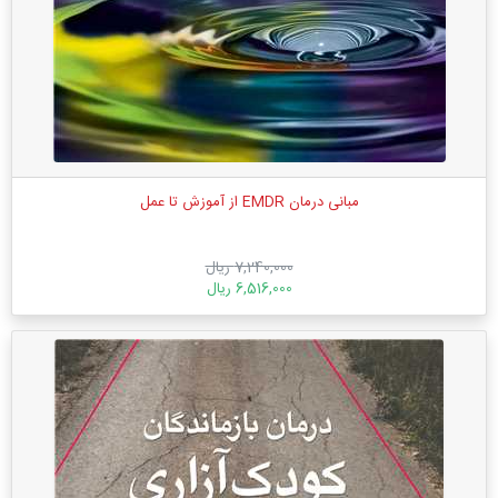
مبانی درمان EMDR از آموزش تا عمل
7,240,000 ریال
6,516,000 ریال