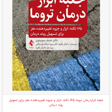
جعبه ابزاردرمان تروما 165 نکته، ابزار و جزوه تغییردهنده مغز برای تسهیل
روند درمان