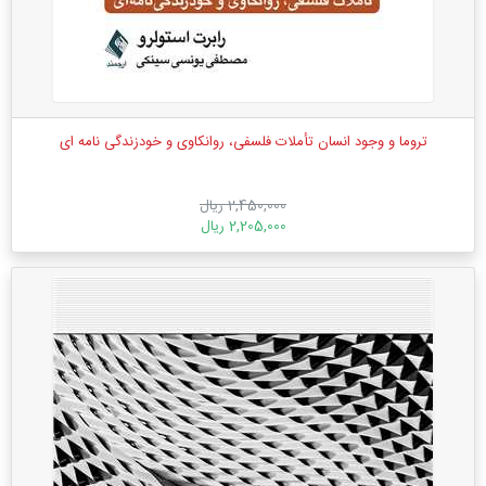
تروما و وجود انسان تأملات فلسفی، روانکاوی و خودزندگی نامه ای
2,450,000 ریال
2,205,000 ریال