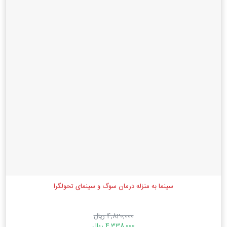
سینما به منزله درمان سوگ و سینمای تحولگرا
4,820,000 ریال
4,338,000 ریال