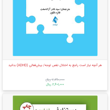
هر آنچه نیاز است راجع به اختلال نقص توجه/ بیش‌فعالی (‏ADHD‏)‏ بدانید
2,890,000 ریال
2,601,000 ریال