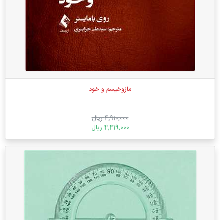
مازوخیسم و خود
4,910,000 ریال
4,419,000 ریال