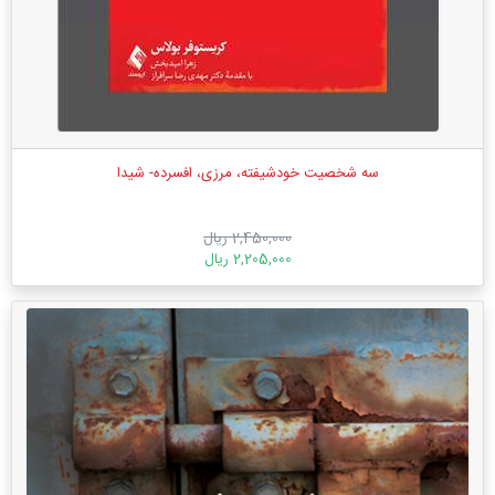
سه شخصیت خودشیفته، مرزی، افسرده- شیدا
2,450,000 ریال
2,205,000 ریال