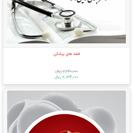
قصّه های پزشکی
2,260,000 ریال
2,034,000 ریال