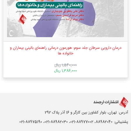
درمان دارویی سرطان جلد سوم: هورمون درمانی راهنمای بالینی بیماران و
خانواده ها
1,540,000 ریال
1,386,000 ریال
انتشارات ارجمند
آدرس: تهران، بلوار کشاورز بین کارگر و 16 آذر پلاک 292
پشتیبانی: 88982040، 88977002-021، 88982030-021، 88975190-021