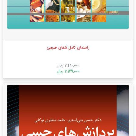
راهنمای کامل شفای طبیعی
2,410,000 ریال
2,169,000 ریال