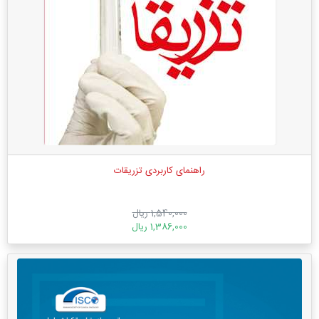
راهنمای کاربردی تزریقات
1,540,000 ریال
1,386,000 ریال