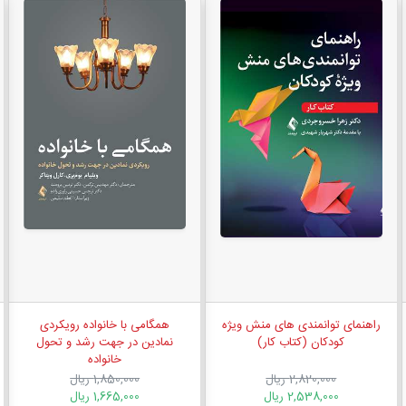
راهنمای توانمندی های منش ویژه
همگامی با خانواده رویکردی
کودکان (کتاب کار)
نمادین در جهت رشد و تحول
خانواده
2,820,000 ریال
1,850,000 ریال
2,538,000 ریال
1,665,000 ریال