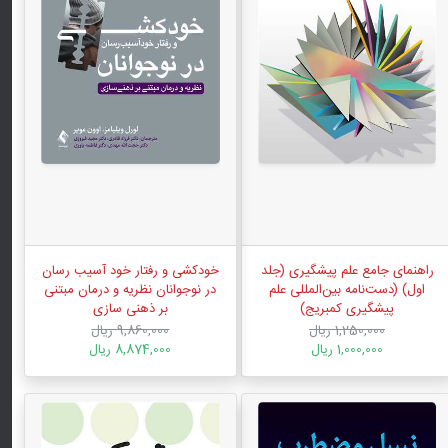
راهنمای جامع علم پیشگیری (جلد
خودکشی و رفتار خود آسیب رسان
اول) (دست‌نامه بین‌المللی علم
در نوجوانان نظریه و درمان مبتنی
پیشگیری کمبریج)
بر ذهنی سازی
1,250,000 ریال
9,860,000 ریال
1,000,000 ریال
8,874,000 ریال