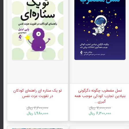
نسل مضطرب چگونه دگرگونی
تو یک ستاره ای راهنمای کودکان
بنیادین تجارب کودکی موجب همه
در تقویت عزت نفس
گیری...
7,000,000 ریال
2,200,000 ریال
6,300,000 ریال
1,980,000 ریال