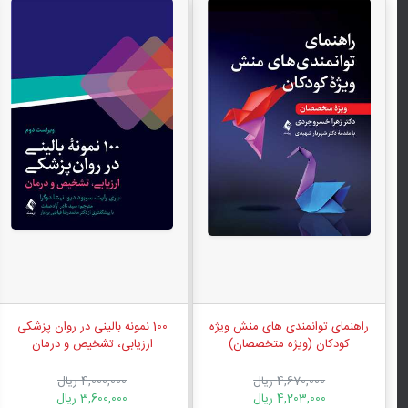
راهنمای توانمندی های منش ویژه
100 نمونه بالینی در روان پزشکی
کودکان (ویژه متخصصان)
ارزیابی، تشخیص و درمان
4,670,000 ریال
4,000,000 ریال
4,203,000 ریال
3,600,000 ریال