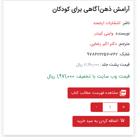
آرامش ذهن‌آگاهی برای کودکان
ناشر:
انتشارات ارجمند
نویسنده:
واینی کیندر
مترجم:
دکتر اکبر رضایی
شابک: 9786222570262
قیمت پشت جلد:
2,190,000 ریال
قیمت وب سایت با تخفیف: 1,971,000 ریال
picture_as_pdf
مشاهده فهرست مطالب کتاب
-
+
اضافه کردن به سبد خرید