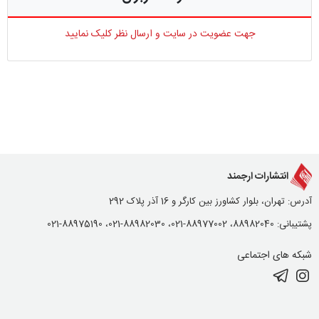
جهت عضویت در سایت و ارسال نظر کلیک نمایید
انتشارات ارجمند
آدرس: تهران، بلوار کشاورز بین کارگر و 16 آذر پلاک 292
پشتیبانی: 88982040، 88977002-021، 88982030-021، 88975190-021
شبکه های اجتماعی