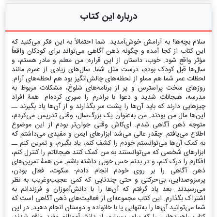
درباره این کتاب
سلام بچه‌ها! به آرامش خوش‌آمدید. شما احتمالاً به این فکر می‌کنید که
این کتاب از کجا آمده و چگونه ذهن آگاهی می‌تواند برای کودکان واقعاً
مؤثر واقع شود. خوب، داستان از این قراره: من معلم و مادر هستم، و
سال‌ها قبل کودک بودم، درست مثل شما. سال‌های زیادی از عمرم مانند
لحظات عمر شما هم مملو از لحظه‌های چالش‌انگیز بود هم لحظه‌های آرام.
روزهای سخت پراسترس و پر از برنامه‌های شلوغ، مشکلات مربوط به
مدرسه، هیجانات شدید و دعوا با برادرم را سپری کرده‌ام. همۀ افراد
چیزهایی دارند که باید آن‌ها را پشت سر بگذارند و از آن‌ها یاد بگیرند ــ
این‌ها مال من بودند. من به‌عنوان یک بزرگ‌سال، وقتی تدریس می‌کردم،
متوجه ذهن آگاهی شدم. ای‌کاش وقتی جوان‌تر بودم از این موضوع
اطلاع می‌یافتم. چقدر عالی می‌شد ابزارهای ایمن و مفیدی می‌داشتم که
به کمک آن‌ها می‌توانستم خودم را کشف کنم، یاد بگیرم، و تمرین کنم ــ
ابزارهای شخصی که می‌توانستند به من کمک ‌کنند هیجاناتم را کنترل کنم،
افکارم را درک کنم، و در بدنم حس خوبی داشته باشم. من همۀ تمرین‌های
ذهن آگاهی را بر روی خودم انجام دادم- سکوت، فعال بودن،
پرسروصدایی، بی‌حرکتی و حتی چندتایی که کمی عجیب‌وغریب به نظر
می‌رسیدند. بعد یاد گرفتم که آن‌ها را با دانش‌آموزان و فرزندانم به
اشتراک بگذارم. این کتاب مجموعه‌ای از فعالیت‌های ذهن آگاهی است که
شما می‌توانید آن‌ها را به‌تنهایی یا با خانواده و دوستان انجام دهید. در این
کتاب راهبردهایی را که برای بسیاری از دانش‌آموزانم مفید واقع شدند،