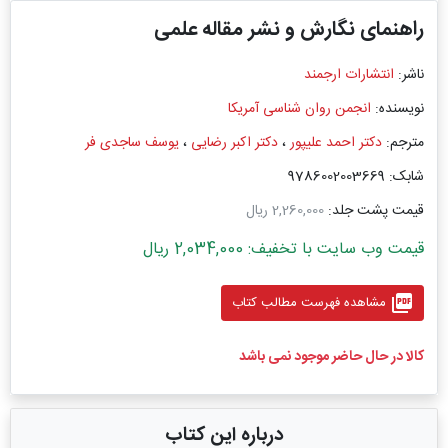
راهنمای نگارش و نشر مقاله علمی
ناشر:
انتشارات ارجمند
نویسنده:
انجمن روان شناسی آمریکا
مترجم:
دکتر احمد علیپور
،
دکتر اکبر رضایی
،
یوسف ساجدی فر
شابک: 9786002003669
قیمت پشت جلد:
2,260,000 ریال
قیمت وب سایت با تخفیف: 2,034,000 ریال
picture_as_pdf
مشاهده فهرست مطالب کتاب
کالا در حال حاضر موجود نمی باشد
درباره این کتاب