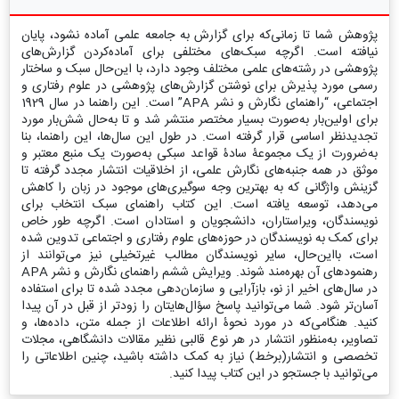
پژوهش‌ شما تا زمانی‌كه برای گزارش به جامعه علمی آماده نشود، پایان
نیافته است. اگرچه سبک‌های مختلفی برای آماده‌كردن گزارش‌های
پژوهشی در رشته‌های علمی مختلف وجود دارد، با این‌حال سبک و ساختار
رسمی مورد پذیرش برای نوشتن گزارش‌های پژوهشی در علوم رفتاری و
اجتماعی، “راهنمای نگارش و نشر APA” است. این راهنما در سال 1929
برای اولین‌بار به‌صورت بسیار مختصر منتشر شد و تا به‌حال شش‌بار مورد
تجدیدنظر اساسی قرار گرفته است. در طول این سال‌ها، این راهنما، بنا
به‌ضرورت از یک مجموعۀ سادۀ قواعد سبکی به‌صورت یک منبع معتبر و
موثق در همه جنبه‌های نگارش علمی، از اخلاقیات انتشار مجدد گرفته تا
گزینش واژگانی که به بهترین وجه سوگیری‌های موجود در زبان را کاهش
می‌دهد، توسعه یافته است. این کتاب راهنمای سبک انتخاب برای
نویسندگان، ویراستاران، دانشجویان و استادان است. اگرچه طور خاص
برای کمک به نویسندگان در حوزه‌های علوم رفتاری و اجتماعی تدوین شده
است، بااین‌حال، سایر نویسندگان مطالب غیرتخیلی نیز می‌توانند از
رهنمودهای آن بهره‌مند شوند. ویرایش ششم راهنمای نگارش و نشر APA
در سال‌های اخیر از نو، بازآرایی و سازمان‌دهی مجدد شده تا برای استفاده
آسان‌تر شود. شما می‌توانید پاسخ سؤال‌هایتان را زودتر از قبل در آن پیدا
کنید. هنگامی‌که در مورد نحوۀ ارائه اطلاعات از جمله متن، داده‌ها، و
تصاویر، به‌منظور انتشار در هر نوع قالبی نظیر مقالات دانشگاهی، مجلات
تخصصی و انتشار(برخط) نیاز به کمک داشته باشید، چنین اطلاعاتی را
می‌توانید با جستجو در این کتاب پیدا کنید.