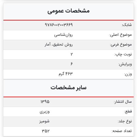
مشخصات عمومی
شابک:
9786002003669
موضوع اصلی:
روان‌شناسی
موضوع فرعی:
روش تحقیق، آمار
نوبت چاپ:
2
ویرایش:
6
وزن:
463 گرم
سایر مشخصات
سال انتشار:
1395
قطع:
وزیری
نوع جلد:
شومیز
تعداد صفحه:
352