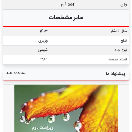
وزن:
554 گرم
سایر مشخصات
سال انتشار:
1403
قطع:
وزیری
نوع جلد:
شومیز
تعداد صفحه:
384
مشاهده همه
پیشنهاد ما