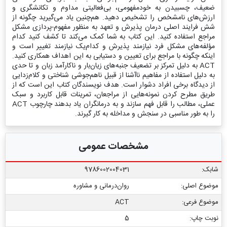
ضعیف، چسبیدن به خودمفهومی، بی‌فعالیتی مداوم و تکانشگری و
ارزش‌های نامشخص را تشخیص دهید. هم‌چنین یاد می‌گیرید چگونه از
شش فرایند اصلی درمان پذیرش و تعهد به منظور مفهوم-پردازی مشکل
مراجع استفاده کنید. این کتاب به شما کمک می‌کند تا کشف کنید کدام
مؤلفه‌های مشکل فرد نیازمند پذیرش و کدام‌یک نیازمند تغییر است و
اینکه چگونه با مراجع برای تعیین و دستیابی به این اهداف همکاری کنید.
ACT به دلیل تمرکز بر تضعیف جنبه‌های زیان‌بار و ناکارآمد زبان و تا حدی
به دلیل استفاده از مفاهیم ناآشنا از قبیل ناهم‌جوشی شناختی و کلام‌زدایی
از دیدگاه برخی افراد دشوار است. هدف نویسندگان کتاب این است که از
طریق مطرح کردن نمونه‌هایی از مراجعان، تمرینات قابل کاربرد و سبک
عملی، مطالب را قابل فهم سازند و به درمانگران یاد بدهند چارچوب ACT
را به طور مناسبی در سنجش و مداخله به کار گیرند.
مشخصات عمومی
شابک:
9786002004031
موضوع اصلی:
روان‌درمانی و مشاوره
موضوع فرعی:
ACT
نوبت چاپ:
5