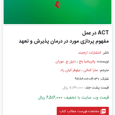
ACT در عمل
مفهوم پردازی مورد در درمان پذیرش و تعهد
ناشر:
انتشارات ارجمند
نویسنده:
پاتریشیا باخ
،
دنیل ج. موران
مترجم:
سارا کمالی
،
نیلوفر کیان راد
شابک: 9786002004031
قیمت پشت جلد:
7,240,000 ریال
قیمت وب سایت با تخفیف: 6,516,000 ریال
picture_as_pdf
مشاهده فهرست مطالب کتاب