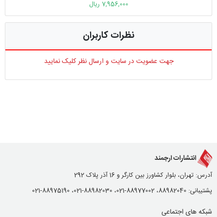
7,956,000 ریال
نظرات کاربران
جهت عضویت در سایت و ارسال نظر کلیک نمایید
انتشارات ارجمند
آدرس: تهران، بلوار کشاورز بین کارگر و 16 آذر پلاک 292
پشتیبانی: 88982040، 88977002-021، 88982030-021، 88975190-021
شبکه های اجتماعی