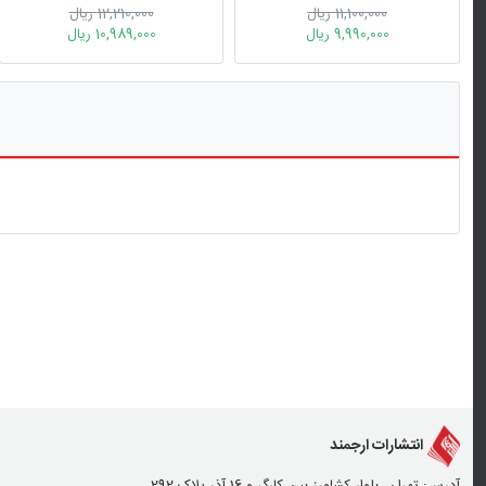
11,100,000 ریال
12,210,000 ریال
9,990,000 ریال
10,989,000 ریال
انتشارات ارجمند
آدرس: تهران، بلوار کشاورز بین کارگر و 16 آذر پلاک 292