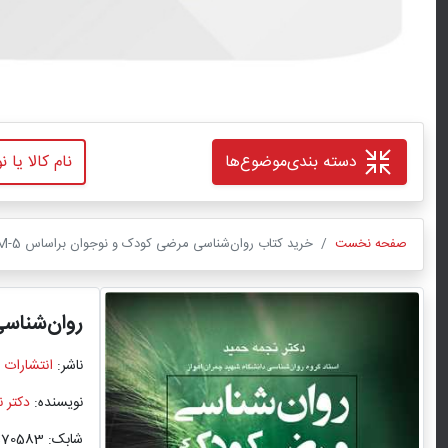
دسته بندی
موضوع‌ها
صفحه نخست
خرید کتاب روان‌شناسی مرضی کودک و نوجوان براساس DSM-5 اثر دکتر نجمه حمید با تخفیف ویژه
روان‌شناسی
ناشر:
انتشارات 
نویسنده:
دکتر 
شابک: 9786222570583