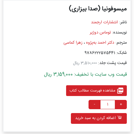
میسوفونیا (صدا بیزاری)
ناشر:
انتشارات ارجمند
نویسنده:
توماس دوژیر
مترجم:
دکتر احمد به‌پژوه
،
زهرا کماسی
شابک: 9786222575441
قیمت پشت جلد:
3,510,000 ریال
قیمت وب سایت با تخفیف: 3,159,000 ریال
picture_as_pdf
مشاهده فهرست مطالب کتاب
-
+
اضافه کردن به سبد خرید