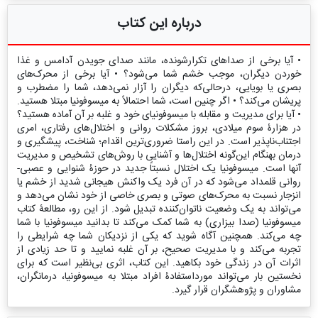
درباره این کتاب
• آیا برخی از صداهای تکرارشونده، مانند صدای جویدن آدامس و غذا
خوردن دیگران، موجب خشم شما می‌شود؟ • آیا برخی از محرک‌های
بصری یا بویایی، درحالی‌که دیگران را آزار نمی‌دهد، شما را مضطرب و
پریشان می‌کند؟ • اگر چنین است، شما احتمالاً به میسوفونیا مبتلا هستید.
• آیا برای مدیریت و مقابله با میسوفونیای خود و غلبه بر آن آماده هستید؟
در هزارۀ سوم میلادی، بروز مشکلات روانی و اختلال‌های رفتاری، امری
اجتناب‌ناپذیر است. در این راستا ضروری‌ترین اقدام؛ شناخت، پیشگیری و
درمان بهنگام این‌گونه اختلال‌ها و آشنایی با روش‌های تشخیص و مدیریت
آنها است. میسوفونیا یک اختلال نسبتاً جدید در حوزۀ شنوایی و عصبی-
روانی قلمداد می‌شود که در آن فرد یک واکنش هیجانی شدید از خشم یا
انزجار نسبت به محرک‌های صوتی و بصری خاصی از خود نشان می‌دهد و
می‌تواند به یک وضعیت ناتوان‌کننده تبدیل شود. از این رو، مطالعۀ کتاب
میسوفونیا (صدا بیزاری) به شما کمک می‌کند تا بدانید میسوفونیا با شما
چه می‌کند. همچنین آگاه شوید که یکی از نزدیکان شما چه شرایطی را
تجربه می‌کند و با مدیریت صحیح، بر آن غلبه نمایید و تا حد زیادی از
اثرات آن در زندگی خود بکاهید. این کتاب، اثری بی‌نظیر است که برای
نخستین بار می‌تواند مورداستفادۀ افراد مبتلا به میسوفونیا، درمانگران،
مشاوران و پژوهشگران قرار گیرد.