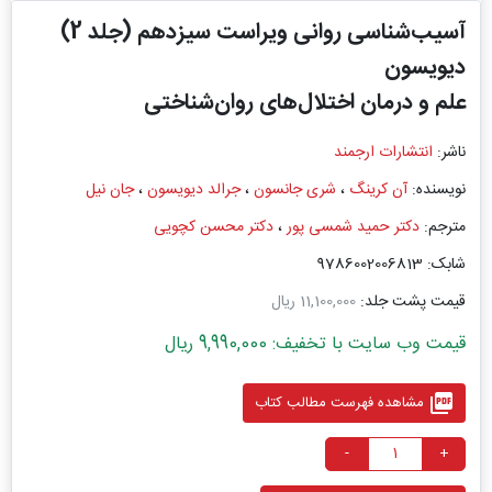
آسیب‌شناسی روانی ویراست سیزدهم (جلد 2)
دیویسون
علم و درمان اختلال‌های روان‌شناختی
ناشر:
انتشارات ارجمند
نویسنده:
آن کرینگ
،
شری جانسون
،
جرالد دیویسون
،
جان نیل
مترجم:
دکتر حمید شمسی ‌پور
،
دکتر محسن کچویی
شابک: 9786002006813
قیمت پشت جلد:
11,100,000 ریال
قیمت وب سایت با تخفیف: 9,990,000 ریال
picture_as_pdf
مشاهده فهرست مطالب کتاب
-
+