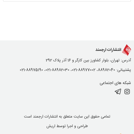
انتشارات ارجمند
آدرس: تهران، بلوار کشاورز بین کارگر و 16 آذر پلاک 292
پشتیبانی: 88982040، 88977002-021، 88982030-021، 88975190-021
شبکه های اجتماعی
تمامی حقوق این سایت متعلق به انتشارات ارجمند است
طراحی و اجرا توسط
اریش