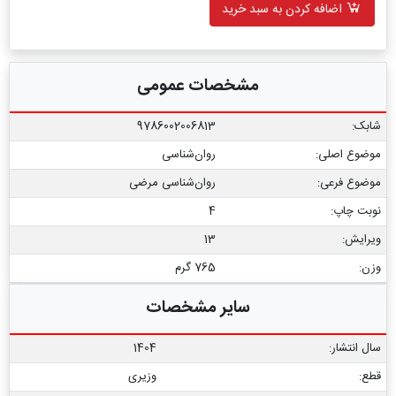
اضافه کردن به سبد خرید
مشخصات عمومی
شابک:
9786002006813
موضوع اصلی:
روان‌شناسی
موضوع فرعی:
روان‌شناسی مرضی
نوبت چاپ:
4
ویرایش:
13
وزن:
765 گرم
سایر مشخصات
سال انتشار:
1404
قطع:
وزیری