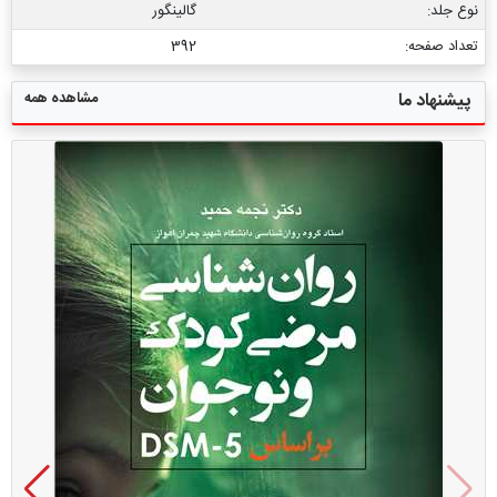
نوع جلد:
گالینگور
تعداد صفحه:
392
مشاهده همه
پیشنهاد ما