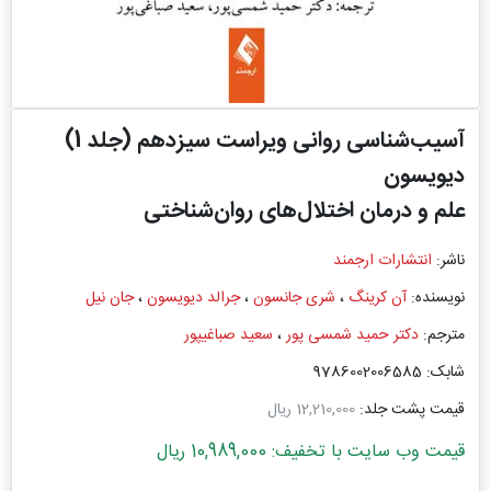
آسیب‌شناسی روانی ویراست سیزدهم (جلد 1)
دیویسون
علم و درمان اختلال‌های روان‌شناختی
ناشر:
انتشارات ارجمند
نویسنده:
آن کرینگ
،
شری جانسون
،
جرالد دیویسون
،
جان نیل
مترجم:
دکتر حمید شمسی ‌پور
،
سعید صباغیپور
شابک: 9786002006585
قیمت پشت جلد:
12,210,000 ریال
قیمت وب سایت با تخفیف: 10,989,000 ریال