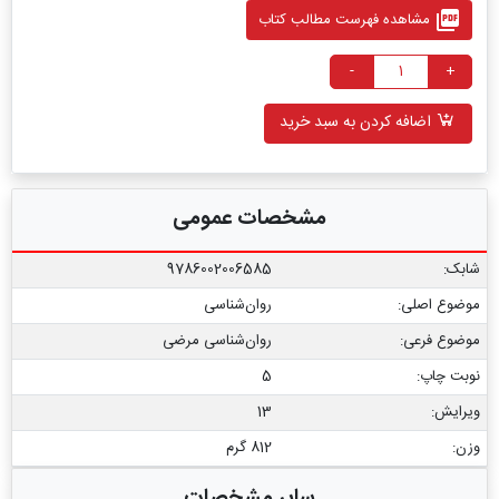
picture_as_pdf
مشاهده فهرست مطالب کتاب
-
+
اضافه کردن به سبد خرید
مشخصات عمومی
شابک:
9786002006585
موضوع اصلی:
روان‌شناسی
موضوع فرعی:
روان‌شناسی مرضی
نوبت چاپ:
5
ویرایش:
13
وزن:
812 گرم
سایر مشخصات