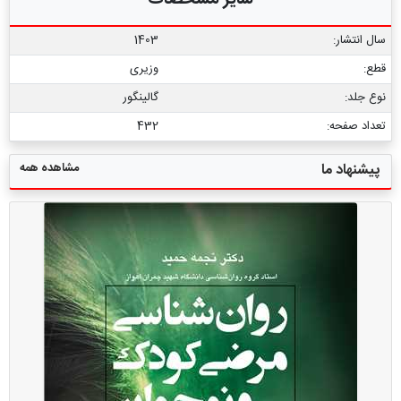
سال انتشار:
1403
قطع:
وزیری
نوع جلد:
گالینگور
تعداد صفحه:
432
مشاهده همه
پیشنهاد ما