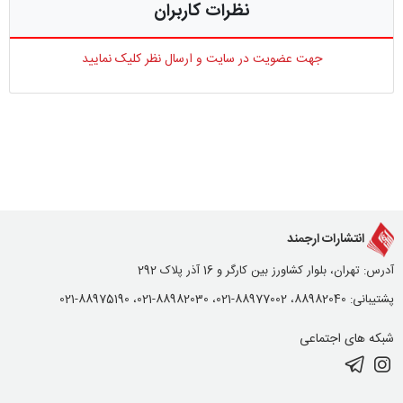
نظرات کاربران
جهت عضویت در سایت و ارسال نظر کلیک نمایید
انتشارات ارجمند
آدرس: تهران، بلوار کشاورز بین کارگر و 16 آذر پلاک 292
پشتیبانی: 88982040، 88977002-021، 88982030-021، 88975190-021
شبکه های اجتماعی