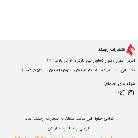
انتشارات ارجمند
آدرس: تهران، بلوار کشاورز بین کارگر و 16 آذر پلاک 292
پشتیبانی: 88982040، 88977002-021، 88982030-021، 88975190-021
شبکه های اجتماعی
تمامی حقوق این سایت متعلق به انتشارات ارجمند است
طراحی و اجرا توسط
اریش