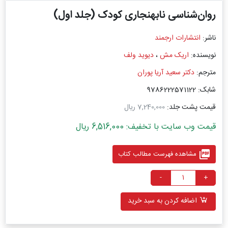
روان‌شناسی نابهنجاری کودک (جلد اول)
ناشر:
انتشارات ارجمند
نویسنده:
اریک مش
،
دیوید ولف
مترجم:
دکتر سعید آریا پوران
شابک: 9786222571122
قیمت پشت جلد:
7,240,000 ریال
قیمت وب سایت با تخفیف: 6,516,000 ریال
picture_as_pdf
مشاهده فهرست مطالب کتاب
-
+
اضافه کردن به سبد خرید