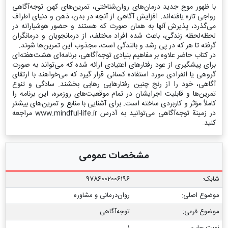
با ظهور موج جدید درمان‌های روان‌شناختی، تمرین‌های کهن توجه‌آگاهی
رواجی تازه یافته‌اند. افزایش آگاهی از آنچه در بدن، ذهن و دنیای اطراف‌
می‌گذرد، پذیرش آنها به همان صورت که هستند و حضور هوشیارانه در
لحظه‌لحظه زندگی، باعث شده افراد مختلف، از درمانجویان و درمانگران
گرفته تا هر که در پی رشد و بالندگی است، مجذوب این تمرین‌ها شوند.
در کتاب حاضر علاوه بر مفاهیم بنیادی توجه‌آگاهی، برنامه‌ای هشت‌هفته‌ای
برای پیشگیری از عود رفتارهای اعتیادی ارائه شده که می‌تواند به صورت
گروهی یا انفرادی مورد استفاده کسانی قرار گیرد که می‌خواهند با ارتقای
آگاهی، خود را از رنج چنین رفتارهایی رهایی بخشند. سادگی و تنوع
تمرین‌‌ها و قابلیت اجرایشان در تمام موقعیت‌های روزمره، این برنامه را
کاملاً مؤثر و کاربردی ساخته است. برای آشنایی با منابع و تمرین‌های بیشتر
در زمینة توجه‌آگاهی می‌توانید به آدرس www.mindful-life.ir مراجعه
کنید.
مشخصات عمومی
شابک:
9786002006196
موضوع اصلی:
روان‌درمانی و مشاوره
موضوع فرعی:
توجه‌آگاهی
نوبت چاپ:
1