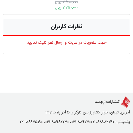
2,500,000 ریال
2,250,000 ریال
نظرات کاربران
جهت عضویت در سایت و ارسال نظر کلیک نمایید
انتشارات ارجمند
آدرس: تهران، بلوار کشاورز بین کارگر و 16 آذر پلاک 292
پشتیبانی: 88982040، 88977002-021، 88982030-021، 88975190-021