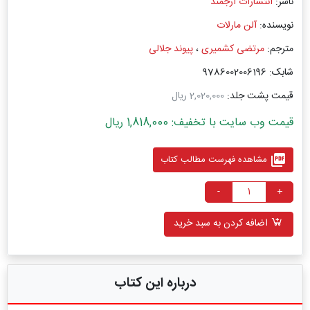
ناشر:
انتشارات ارجمند
نویسنده:
آلن مارلات
مترجم:
مرتضی کشمیری
،
پیوند جلالی
شابک: 9786002006196
قیمت پشت جلد:
2,020,000 ریال
قیمت وب سایت با تخفیف: 1,818,000 ریال
picture_as_pdf
مشاهده فهرست مطالب کتاب
-
+
اضافه کردن به سبد خرید
درباره این کتاب