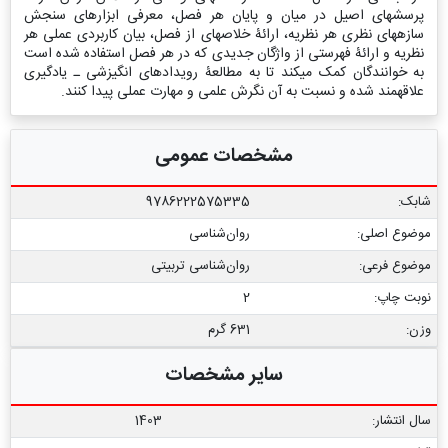
پرسش‏های اصیل در میان و پایان هر فصل، معرفی ابزارهای سنجش
سازه‏های نظری هر نظریه، ارائۀ خلاصه‏ای از فصل، بیان کاربردی عملی هر
نظریه و ارائۀ فهرستی از واژگان جدیدی که در هر فصل استفاده شده است
به خوانندگان کمک می‏کند تا به مطالعۀ رویدادهای انگیزشی ـ یادگیری
علاقه‏مند شده و نسبت به آن نگرش علمی و مهارت عملی پیدا کنند.
مشخصات عمومی
شابک:
9786222575335
موضوع اصلی:
روان‌شناسی
موضوع فرعی:
روان‏‌شناسی تربیتی
نوبت چاپ:
2
وزن:
631 گرم
سایر مشخصات
سال انتشار:
1403