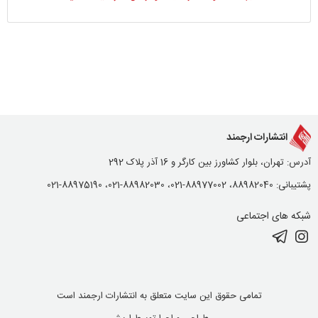
انتشارات ارجمند
آدرس: تهران، بلوار کشاورز بین کارگر و 16 آذر پلاک 292
پشتیبانی: 88982040، 88977002-021، 88982030-021، 88975190-021
شبکه های اجتماعی
تمامی حقوق این سایت متعلق به انتشارات ارجمند است