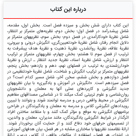
درباره این کتاب
این کتاب دارای شش بخش و سیزده فصل است. بخش اول، مقدمه،
شامل پیش‏درآمد در فصل اول؛ بخش دوم، نظریه‌های متمرکز بر انتظار،
شامل نظریۀ خودکارآمدی در فصل دوم؛ بخش سوم، نظریه‏های متمرکز بر
دلایل انجام رفتار، شامل نظریۀ خودتعیین‌گری، انگیزش درونی و بیرونی،
نظریۀ علاقه، نظریۀ روان‏شدن، نظریۀ ذهنیت و نظریۀ هدف پیشرفت به
ترتیب از فصل سوم تا هشتم؛ بخش چهارم، نظریه‏های متمرکز بر ترکیب
انتظار و ارزش، شامل نظریۀ اسناد، نظریۀ جدید انتظار ـ ارزش و نظریۀ
خودارزشمندی به ترتیب در فصل‏های نهم، دهم و یازدهم؛ بخش پنجم،
نظریه‏های متمرکز بر ترکیب انگیزش و شناخت، شامل نظریۀ خودتنظیمی در
فصل دوازدهم و بخش ششم، سخن آخر، شامل مسیر کدام است؟ در
فصل سیزدهم است. «انگیزش در آموزش و یادگیری» با بیان نظریه‏های
جدید انگیزشی و کاربردهای عملی آنها به معلمان و دانشجویان
روان‌شناسی و علوم تربیتی کمک می‏کند تا در شناسایی مصداق‏های مفاهیم
انگیزشی در محیط واقعی درس و مدرسه توانمند شوند و بتوانند با تبیین
رویدادهای انگیزشیِ کلاس و مدرسه به معلمان و یادگیرندگان در طراحی
برنامه‏های انگیزشی به موقع و مؤثر کمک کنند و با متقاعد ساختن افراد
اثرگذار در شرایط انگیزشی یادگیرندگان، مانند مدیران، معلمان و والدین،
از تصمیم‏های حرفه‏ای خود دفاع کنند و از حمایت آنان برخوردار شوند.
ارائۀ نظام‏مند نظریه‏ها با ساختاری مشابه در هر فصل، بیان هدف‏های آموزشی
در ابتدای هر فصل، استفاده از مثال‏های واقعی از کلاس درس، ارائۀ