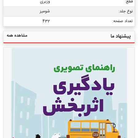
قطع:
وزیری
نوع جلد:
شومیز
تعداد صفحه:
432
مشاهده همه
پیشنهاد ما