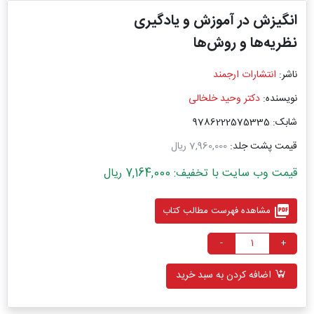
انگیزش در آموزش و یادگیری
نظریه‌ها و روش‌ها
ناشر:
انتشارات ارجمند
نویسنده:
دکتر وحید خلخالی
شابک: 9786222575335
قیمت پشت جلد:
7,960,000 ریال
قیمت وب سایت با تخفیف: 7,164,000 ریال
picture_as_pdf
مشاهده فهرست مطالب کتاب
-
+
اضافه کردن به سبد خرید