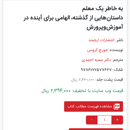
به خاطر یک معلم
داستان‌هایی از گذشته، الهامی برای آینده در
آموزش‌وپرورش
ناشر:
انتشارات ارجمند
نویسنده:
جورج کروس
مترجم:
دکتر سمیه احمدی
شابک: 9786222577667
قیمت پشت جلد:
2,660,000 ریال
قیمت وب سایت با تخفیف: 2,394,000 ریال
picture_as_pdf
مشاهده فهرست مطالب کتاب
-
+