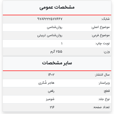
مشخصات عمومی
شابک:
9786222577667
موضوع اصلی:
روان‌شناسی
موضوع فرعی:
روان‏‌شناسی تربیتی
نوبت چاپ:
1
وزن:
255 گرم
سایر مشخصات
سال انتشار:
1402
ویراستار:
هاجر شُکری
قطع:
رقعی
نوع جلد:
شومیز
تعداد صفحه:
216