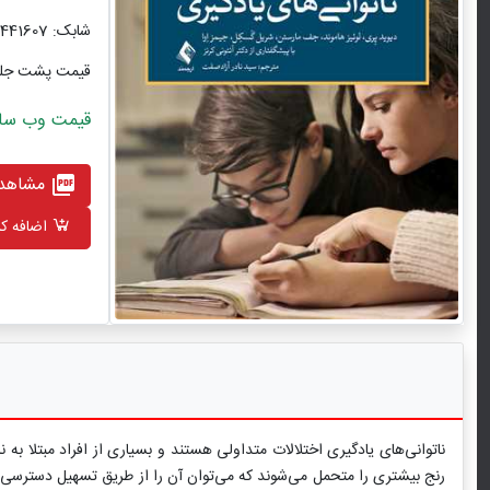
شابک: 9786224441607
قیمت پشت جل
قیمت وب سایت با ت
مشاهده
picture_as_pdf
اضافه کر
ناتوانی‌های یادگیری اختلالات متداولی هستند و بسیاری از افراد مبتلا به 
رنج بیشتری را متحمل می‌شوند که می‌توان آن را از طریق تسهیل دسترسی آن