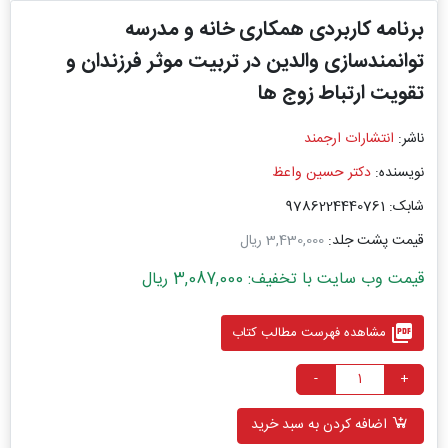
برنامه کاربردی همکاری خانه و مدرسه
توانمندسازی والدین در تربیت موثر فرزندان و
تقویت ارتباط زوج ‌ها
ناشر:
انتشارات ارجمند
نویسنده:
دکتر حسین واعظ
شابک: 9786224440761
قیمت پشت جلد:
3,430,000 ریال
قیمت وب سایت با تخفیف: 3,087,000 ریال
picture_as_pdf
مشاهده فهرست مطالب کتاب
-
+
اضافه کردن به سبد خرید