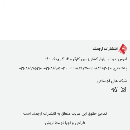
انتشارات ارجمند
آدرس: تهران، بلوار کشاورز بین کارگر و 16 آذر پلاک 292
پشتیبانی: 88982040، 88977002-021، 88982030-021، 88975190-021
شبکه های اجتماعی
تمامی حقوق این سایت متعلق به انتشارات ارجمند است
طراحی و اجرا توسط
اریش