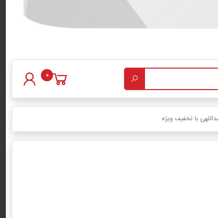
0
داللهی با تخفیف ویژه