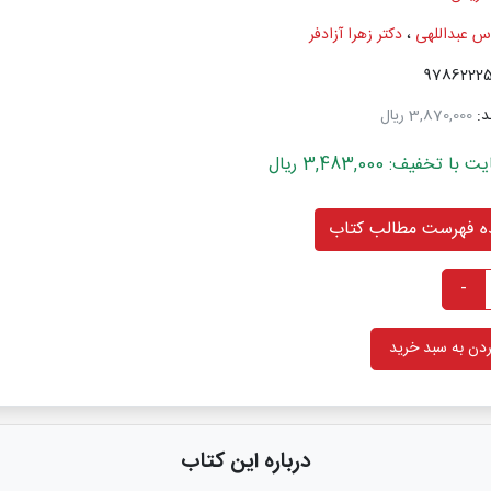
اس عبداللهی
،
دکتر زهرا آزادفر
د:
3,870,000 ریال
خفیف: 3,483,000 ریال
 فهرست مطالب کتاب
-
دن به سبد خرید
درباره این کتاب