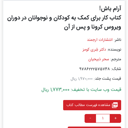
آرام باش!
کتاب کار برای کمک به کودکان و نوجوانان در دوران
ویروس کرونا و پس از آن
ناشر:
انتشارات ارجمند
نویسنده:
دکتر شِری کومز
مترجم:
سحر ذبیحیان
شابک: 9786222575748
قیمت پشت جلد:
1,970,000 ریال
قیمت وب سایت با تخفیف: 1,773,000 ریال
picture_as_pdf
مشاهده فهرست مطالب کتاب
-
+