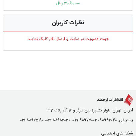
3,060,000 ریال
نظرات کاربران
جهت عضویت در سایت و ارسال نظر کلیک نمایید
انتشارات ارجمند
آدرس: تهران، بلوار کشاورز بین کارگر و 16 آذر پلاک 292
پشتیبانی: 88982040، 88977002-021، 88982030-021، 88975190-021
شبکه های اجتماعی