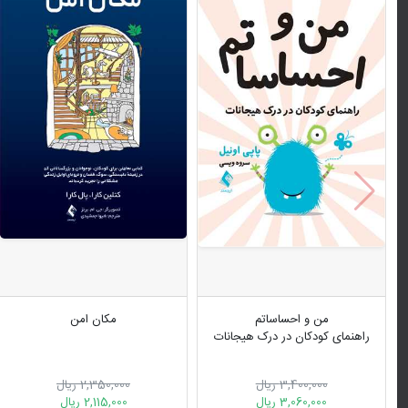
من و احساساتم
مکان امن
راهنمای کودکان در درک هیجانات
3,400,000 ریال
2,350,000 ریال
3,060,000 ریال
2,115,000 ریال