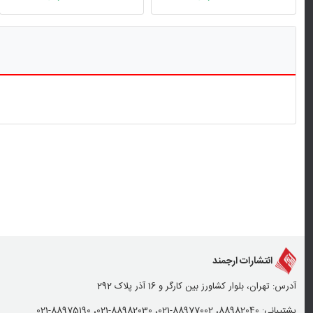
انتشارات ارجمند
آدرس: تهران، بلوار کشاورز بین کارگر و 16 آذر پلاک 292
پشتیبانی: 88982040، 88977002-021، 88982030-021، 88975190-021