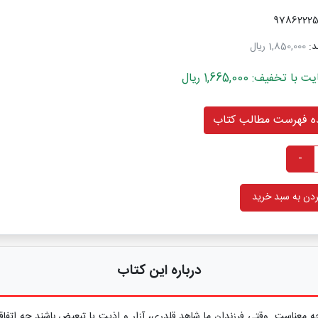
د:
1,850,000 ریال
خفیف: 1,665,000 ریال
 فهرست مطالب کتاب
-
دن به سبد خرید
درباره این کتاب
 معناست. وقتی فرزندان ما شاهد قلدری، آزار و اذیت یا تبعیض باشند چه اتفاقی