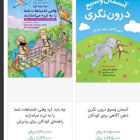
آسمان وسیع درون نگری
چه باید کرد وقتی اشتباهات شما
ذهن آگاهی برای کودکان
را به لرزه میاندازند
راهنمای کودکان برای پذیرش
عیب و نقص (غلبه بر کمالگرایی)
2,050,000 ریال
2,410,000 ریال
1,845,000 ریال
2,169,000 ریال