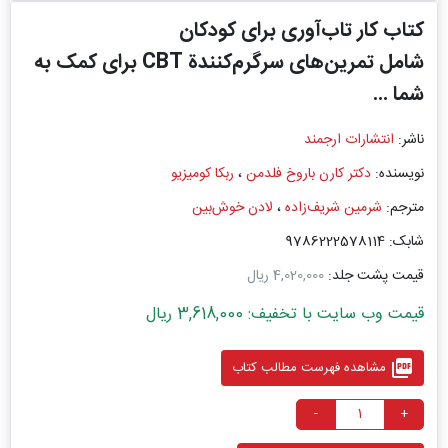
کتاب کار تاب‌آوری برای کودکان
شامل تمرین‌های سرگرم‌کنندة CBT برای کمک به
شما ...
ناشر:
انتشارات ارجمند
نویسنده:
دکتر کارن باروخ فلدمن
،
ربکا کومیزیو
مترجم:
شرمین شریف‌زاده
،
لادن خوش‌بین
شابک: 9786222578114
قیمت پشت جلد:
4,020,000 ریال
قیمت وب سایت با تخفیف: 3,618,000 ریال
picture_as_pdf
مشاهده فهرست مطالب کتاب
-
+