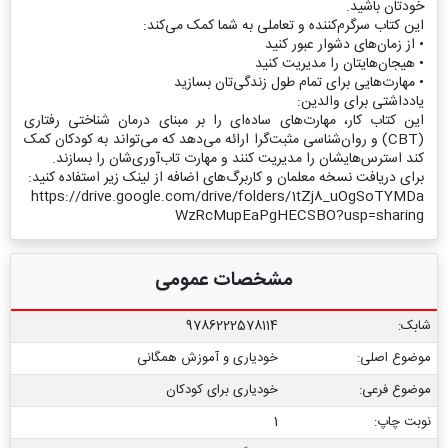
خودتان باشید.
این کتاب سرگرم‌کننده و تعاملی به شما کمک می‌کند:
• از زمان‌های دشوار عبور کنید
• هیجان‌هایتان را مدیریت کنید
• مهارت‌هایی برای تمام طول زندگی‌تان بسازید
یادداشتی برای والدین:
این کتاب کار، مهارت‌های ساده‌ای را بر مبنای درمان شناختی رفتاری
(CBT) و روان‌شناسی مثبت‌گرا ارائه می‌دهد که می‌تواند به کودکان کمک
کند استرس‌هایشان را مدیریت کنند و مهارت تاب‌آوری‌شان را بسازند.
برای دریافت نسخه معلمان و کاربرگ‌های اضافه از لینک زیر استفاده کنید:
https://drive.google.com/drive/folders/1tZj8_uOgSoTYMDa
WzRcMupEaPgHECSBO?usp=sharing
مشخصات عمومی
شابک:
9786222578114
موضوع اصلی:
خودیاری و آموزش همگانی
موضوع فرعی:
خودیاری برای کودکان
نوبت چاپ:
1