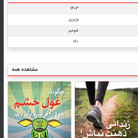
1403
وزیری
شومیز
160
مشاهده همه