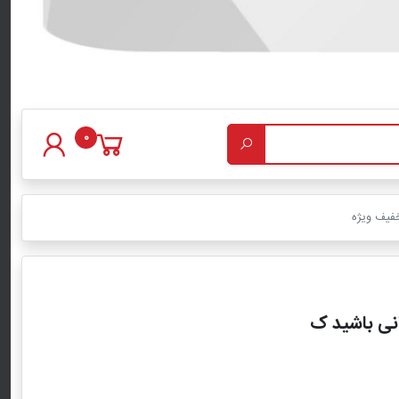
0
خفیف ویژه
انی باشید ک