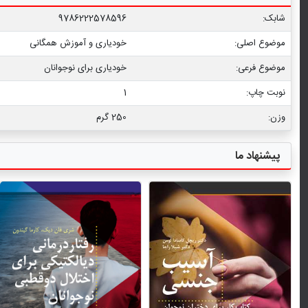
شابک:
9786222578596
موضوع اصلی:
خودیاری و آموزش همگانی
موضوع فرعی:
خودیاری برای نوجوانان
نوبت چاپ:
1
وزن:
250 گرم
پیشنهاد ما