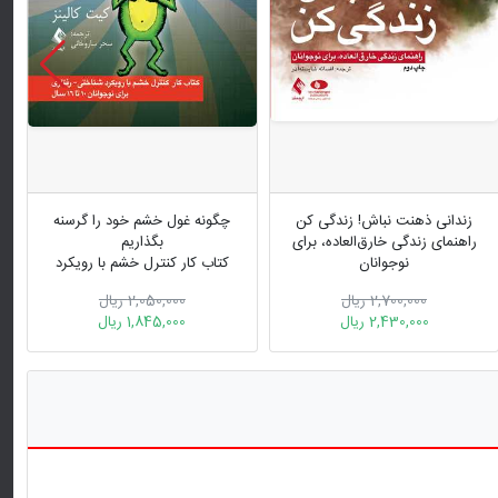
زندانی ذهنت نباش! زندگی کن
چگونه غول خشم خود را گرسنه
راهنمای زندگی خارق‌العاده، برای
بگذاریم
نوجوانان
کتاب کار کنترل خشم با رویکرد
درمان شناختی - رفتاری...
2,700,000 ریال
2,050,000 ریال
2,430,000 ریال
1,845,000 ریال