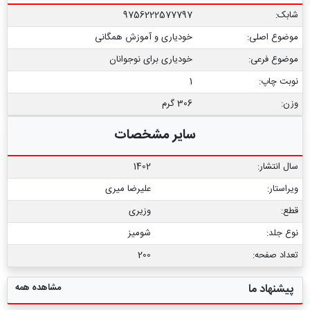
شابک:
9756222577797
موضوع اصلی:
خودیاری و آموزش همگانی
موضوع فرعی:
خودیاری برای نوجوانان
نوبت چاپ:
1
وزن:
306 گرم
سایر مشخصات
سال انتشار:
1402
ویراستار:
علیرضا میری
قطع:
وزیری
نوع جلد:
شومیز
تعداد صفحه:
200
مشاهده همه
پیشنهاد ما