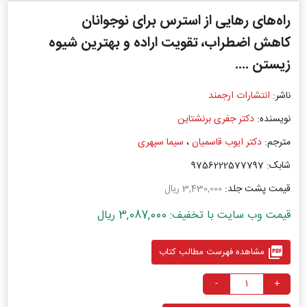
راه‌های رهایی از استرس برای نوجوانان
کاهش اضطراب، تقویت اراده و بهترین شیوه
زیستن ....
ناشر:
انتشارات ارجمند
نویسنده:
دکتر جفری برنشتاین
مترجم:
دکتر ایوب قاسمیان
،
سیما سپهری
شابک: 9756222577797
قیمت پشت جلد:
3,430,000 ریال
قیمت وب سایت با تخفیف: 3,087,000 ریال
picture_as_pdf
مشاهده فهرست مطالب کتاب
-
+