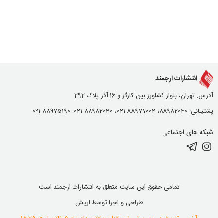
انتشارات ارجمند
آدرس: تهران، بلوار کشاورز بین کارگر و 16 آذر پلاک 292
پشتیبانی: 88982040، 88977002-021، 88982030-021، 88975190-021
شبکه های اجتماعی
تمامی حقوق این سایت متعلق به انتشارات ارجمند است
طراحی و اجرا توسط
اریش