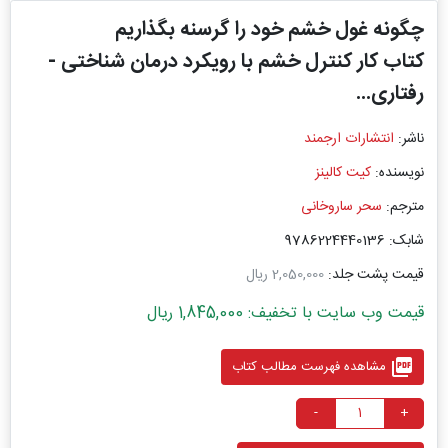
چگونه غول خشم خود را گرسنه بگذاریم
کتاب کار کنترل خشم با رویکرد درمان شناختی -
رفتاری...
ناشر:
انتشارات ارجمند
نویسنده:
کیت کالینز
مترجم:
سحر ساروخانی
شابک: 9786224440136
قیمت پشت جلد:
2,050,000 ریال
قیمت وب سایت با تخفیف: 1,845,000 ریال
picture_as_pdf
مشاهده فهرست مطالب کتاب
-
+