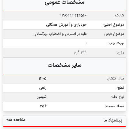
مشخصات عمومی
شابک:
9786224441560
موضوع اصلی:
خودیاری و آموزش همگانی
موضوع فرعی:
غلبه بر استرس و اضطراب بزرگسالان
نوبت چاپ:
1
وزن:
299 گرم
سایر مشخصات
سال انتشار:
1405
قطع:
رقعی
نوع جلد:
شومیز
تعداد صفحه:
256
مشاهده همه
پیشنهاد ما