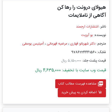
هیولای درونت را رها کن
آگاهی از ناملایمات
ناشر:
انتشارات ارجمند
نویسنده:
بو آیزبت
مترجم:
دکتر شهربانو قهاری
،
مرضیه قهرمانی
،
آمیتیس یوسفی
شابک: 9786224441560
قیمت پشت جلد:
5,150,000 ریال
قیمت وب سایت با تخفیف: 4,635,000 ریال
picture_as_pdf
مشاهده فهرست مطالب کتاب
اضافه کردن به پیش خرید