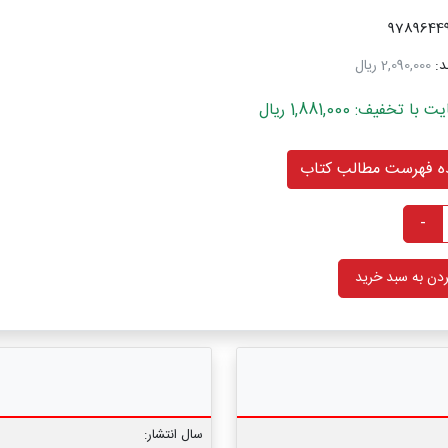
د:
2,090,000 ریال
خفیف: 1,881,000 ریال
 فهرست مطالب کتاب
-
دن به سبد خرید
سال انتشار: