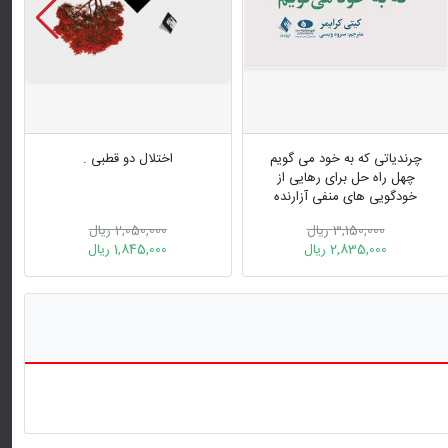
چرندیاتی که به خود می گویم
اختلال دو قطبی .
چهل راه حل برای رهایی از
خودگویی های منفی آزارنده
3,150,000 ریال
2,050,000 ریال
2,835,000 ریال
1,845,000 ریال