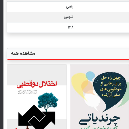
رقعی
شومیز
128
مشاهده همه