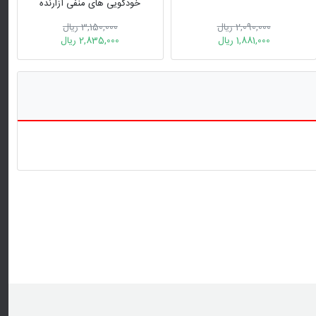
خودگویی های منفی آزارنده
2,090,000 ریال
3,150,000 ریال
1,881,000 ریال
2,835,000 ریال