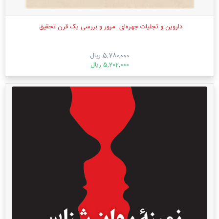
داروین و تجلیات چهره‌ای ‏ مرور و بررسی یک قرن تحقیق ‏
5,780,000 ریال
5,202,000 ریال