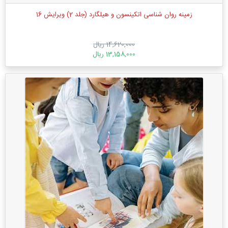
زمینه روان شناسی اتکینسون و هیلگارد (جلد 2) ویرایش 16
14,620,000 ریال
13,158,000 ریال