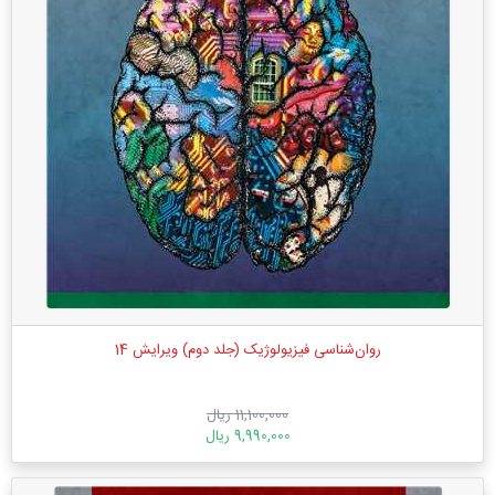
روان‌شناسی فیزیولوژیک (جلد دوم) ویرایش 14
11,100,000 ریال
9,990,000 ریال