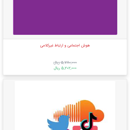
هوش اجتماعی و ارتباط غیر‌کلامی
5,780,000 ریال
5,202,000 ریال