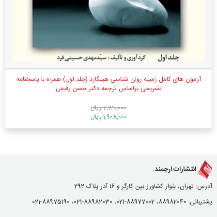
آزمون های کامل زمینه روان شناسی هیلگارد (جلد اول) همراه با پاسخنامه
تشریحی براساس ترجمه دکتر حسن رفیعی
2,120,000 ریال
1,908,000 ریال
انتشارات ارجمند
آدرس: تهران، بلوار کشاورز بین کارگر و 16 آذر پلاک 292
پشتیبانی: 88982040، 88977002-021، 88982030-021، 88975190-021