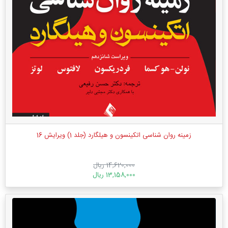
زمینه روان شناسی اتکینسون و هیلگارد (جلد 1) ویرایش 16
14,620,000 ریال
13,158,000 ریال