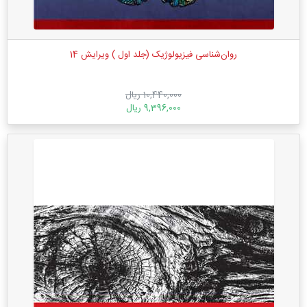
روان‌شناسی فیزیولوژیک (جلد اول ) ویرایش 14
10,440,000 ریال
9,396,000 ریال