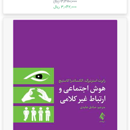
3,380,000 ریال
3,042,000 ریال