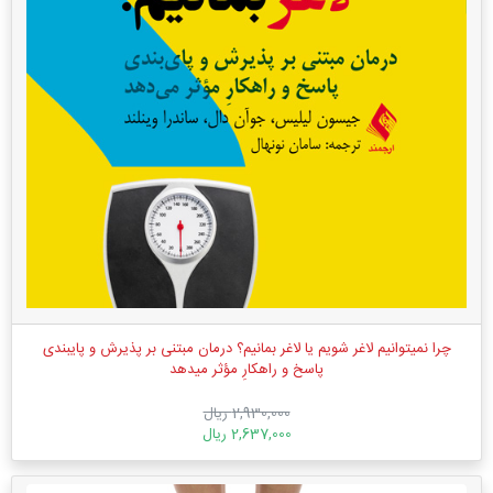
چرا نمیتوانیم لاغر شویم یا لاغر بمانیم؟ درمان مبتنی بر پذیرش و پای‏بندی
پاسخ و راهکارِ مؤثر میدهد
2,930,000 ریال
2,637,000 ریال