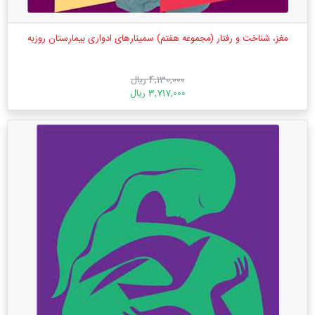
مغز، شناخت و رفتار (مجموعه هفتم) سمینارهای ادواری بیمارستان روزبه
4,130,000 ریال
3,717,000 ریال