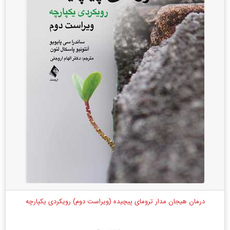
درمان هیجان مدار ترومای پیچیده (ویراست دوم) رویکردی یکپارچه