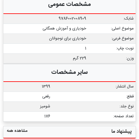
مشخصات عمومی
شابک:
9786002008909
موضوع اصلی:
خودیاری و آموزش همگانی
موضوع فرعی:
خودیاری برای نوجوانان
نوبت چاپ:
1
وزن:
229 گرم
سایر مشخصات
سال انتشار:
1399
قطع:
رقعی
نوع جلد:
شومیز
تعداد صفحه:
176
مشاهده همه
پیشنهاد ما