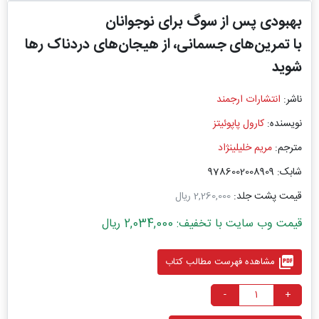
بهبودی پس از سوگ برای نوجوانان
با تمرین‌های جسمانی، از هیجان‌های دردناک رها
شوید
ناشر:
انتشارات ارجمند
نویسنده:
کارول پاپوئیتز
مترجم:
مریم خلیلینژاد
شابک: 9786002008909
قیمت پشت جلد:
2,260,000 ریال
قیمت وب سایت با تخفیف: 2,034,000 ریال
picture_as_pdf
مشاهده فهرست مطالب کتاب
-
+