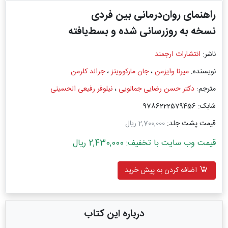
راهنمای روان‌درمانی بین ‌فردی
نسخه به روزرسانی ‌شده و بسط‌یافته
ناشر:
انتشارات ارجمند
نویسنده:
میرنا وایزمن
،
جان مارکوویتز
،
جرالد کلرمن
مترجم:
دکتر حسن رضایی جمالویی
،
نیلوفر رفیعی الحسینی
شابک: 9786222579456
قیمت پشت جلد:
2,700,000 ریال
قیمت وب سایت با تخفیف: 2,430,000 ریال
اضافه کردن به پیش خرید
درباره این کتاب