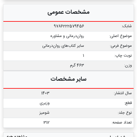
مشخصات عمومی
شابک:
9786222579456
موضوع اصلی:
روان‌درمانی و مشاوره
موضوع فرعی:
سایر کتاب‏‌های روان‌درمانی
نوبت چاپ:
1
وزن:
463 گرم
سایر مشخصات
سال انتشار:
1403
قطع:
وزیری
نوع جلد:
شومیز
تعداد صفحه:
312