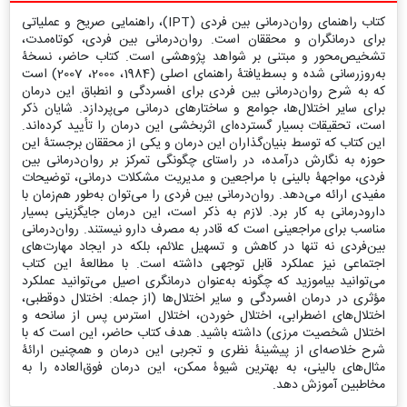
کتاب راهنمای روان‌درمانی بین ‌فردی (IPT)، راهنمایی صریح و عملیاتی
برای درمانگران و محققان است. روان‌درمانی بین ‌فردی، کوتاه‌مدت،
تشخیص‌محور و مبتنی بر شواهد پژوهشی است. کتاب حاضر، نسخۀ
به‌روزرسانی ‌شده و بسط‌یافتۀ راهنمای اصلی (1984، 2000، 2007) است
که به شرح روان‌درمانی بین‌ فردی برای افسردگی و انطباق‌ این درمان
برای سایر اختلال‌ها، جوامع و ساختارهای درمانی می‌پردازد. شایان ذکر
است، تحقیقات بسیار گسترده‌ای اثربخشی این درمان را تأیید کرده‌اند.
این کتاب که توسط بنیان‌گذاران این درمان و یکی از محققان برجستۀ این
حوزه به نگارش درآمده، در راستای چگونگی تمرکز بر روان‌درمانی بین
‌فردی، مواجهۀ بالینی با مراجعین و مدیریت مشکلات درمانی، توضیحات
مفیدی ارائه می‌دهد. روان‌درمانی بین ‌فردی را می‌توان به‌طور هم‌زمان با
دارودرمانی به کار برد. لازم به ذکر است، این درمان جایگزینی بسیار
مناسب برای مراجعینی است که قادر به مصرف دارو نیستند. روان‌درمانی
بین‌فردی نه ‌تنها در کاهش و تسهیل علائم، بلکه در ایجاد مهارت‌های
اجتماعی نیز عملکرد قابل توجهی داشته است. با مطالعۀ این کتاب
می‌توانید بیاموزید که چگونه به‌عنوان درمانگری اصیل می‌توانید عملکرد
مؤثری در درمان افسردگی و سایر اختلال‌ها (از جمله: اختلال دوقطبی،
اختلال‌های اضطرابی، اختلال خوردن، اختلال استرس پس از سانحه و
اختلال شخصیت مرزی) داشته باشید. هدف کتاب حاضر، این است که با
شرح خلاصه‌ای از پیشینۀ نظری و تجربی این درمان و همچنین ارائۀ
مثال‌های بالینی، به بهترین شیوۀ ممکن، این درمان فوق‌العاده را به
مخاطبین آموزش دهد.