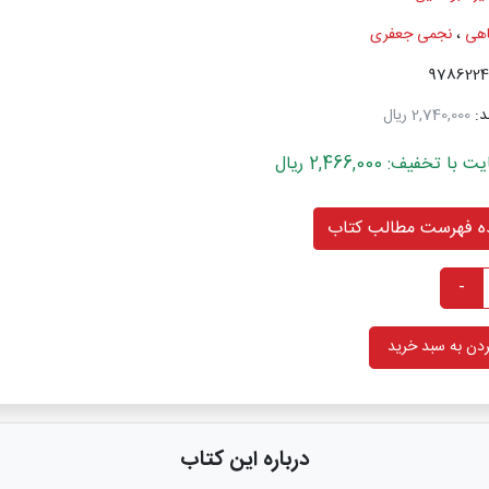
اهی
،
نجمی جعفری
د:
2,740,000 ریال
خفیف: 2,466,000 ریال
 فهرست مطالب کتاب
-
دن به سبد خرید
درباره این کتاب