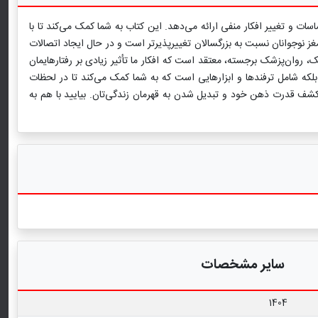
ن شناختی-رفتاری (CBT)، به شما ابزاری قدرتمند برای مدیریت احساسات و تغییر افکار منفی ارائه می‌دهد. این کتاب به شما کمک می‌کند تا با
غز نوجوانان نسبت به بزرگسالان تغییرپذیرتر است و در حال ایجاد اتصالات
، روان‌پزشک برجسته، معتقد است که افکار ما تأثیر زیادی بر رفتارهایمان
 آرامش بیشتری دست یابیم. هدف این کتاب این است که نشان دهد CBT تنها یک نظریه نیست؛ بلکه شامل ترفندها و ابزارهایی است که به شما کمک می‌کند تا در لحظات
کشف قدرت ذهن خود و تبدیل شدن به قهرمان زندگی‌تان. بیایید با هم به
سایر مشخصات
1404