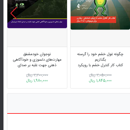
چگونه غول خشم خود را گرسنه
نوجوان خودمشفق
بگذاریم
مهارت‌های دلسوزی و خودآگاهی
کتاب کار کنترل خشم با رویکرد
ذهنی جهت غلبه بر صدای
درمان شناختی - رفتاری...
انتقادگر درونیتان
2,050,000 ریال
2,200,000 ریال
1,845,000 ریال
1,980,000 ریال