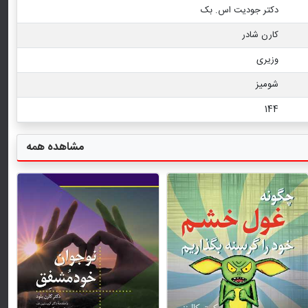
دکتر جودیت اس. بک
کارن شادر
وزیری
شومیز
144
مشاهده همه