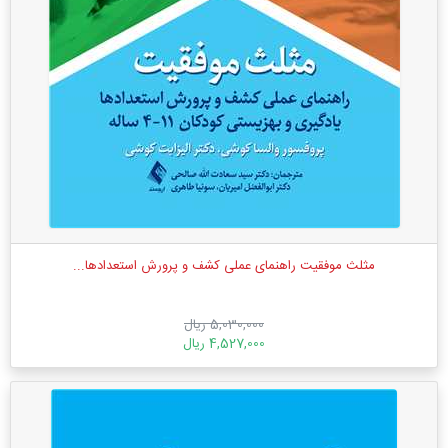
مثلث موفقیت راهنمای عملی کشف و پرورش استعدادها...
5,030,000 ریال
4,527,000 ریال