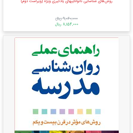
روش‌های شناسایی نا‌تواناییهای یادگیری ویژه (ویراست دوم)
9,060,000 ریال
8,154,000 ریال