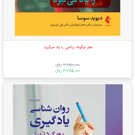
مغز چگونه ریاضی را یاد میگیرد.
3,650,000 ریال
3,285,000 ریال