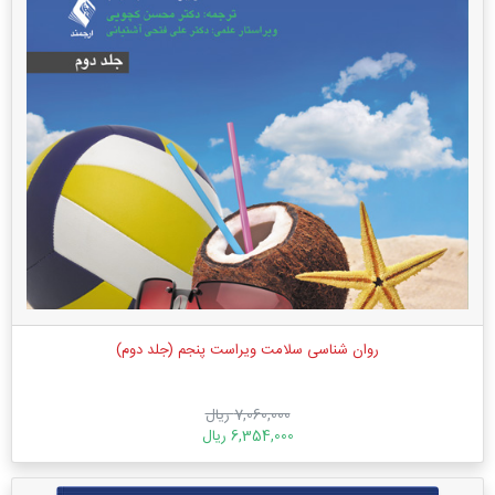
روان شناسی سلامت ویراست پنجم (جلد دوم)
7,060,000 ریال
6,354,000 ریال