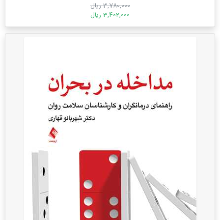
3,780,000 ریال
3,402,000 ریال