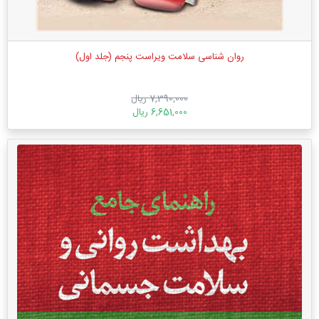
روان‌ شناسی سلامت ویراست پنجم (جلد اول)
7,390,000 ریال
6,651,000 ریال