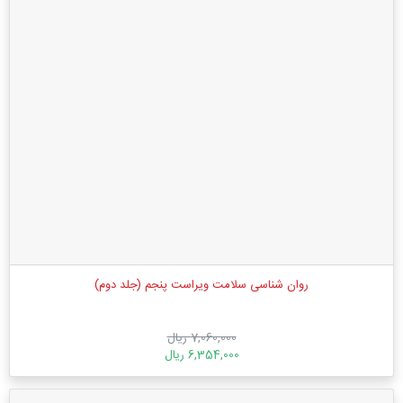
روان شناسی سلامت ویراست پنجم (جلد دوم)
7,060,000 ریال
6,354,000 ریال