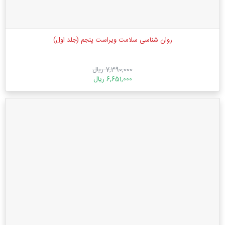
روان‌ شناسی سلامت ویراست پنجم (جلد اول)
7,390,000 ریال
6,651,000 ریال