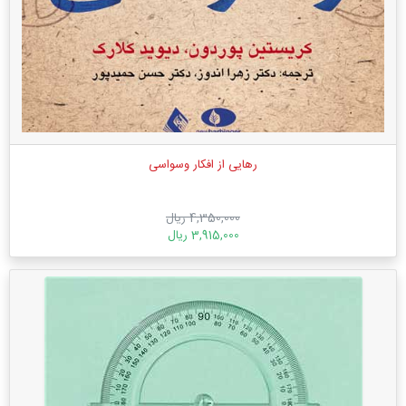
رهایی از افکار وسواسی
4,350,000 ریال
3,915,000 ریال