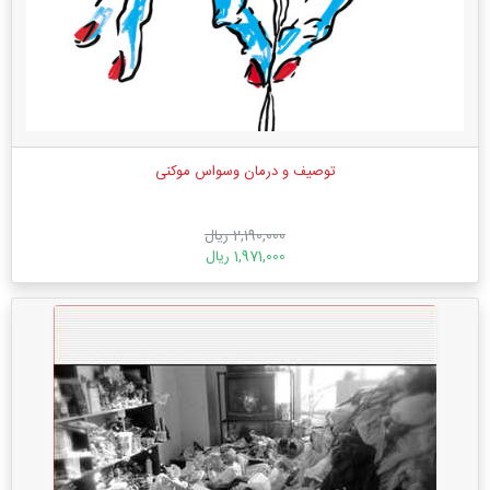
توصیف و درمان وسواس موکنی
2,190,000 ریال
1,971,000 ریال