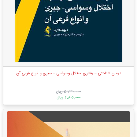
درمان شناختی – رفتاری اختلال وسواسی – جبری و انواع فرعی آن
5,340,000 ریال
4,806,000 ریال