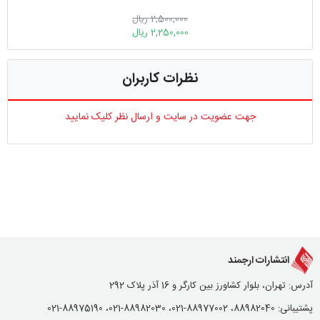
2,500,000 ریال
2,250,000 ریال
نظرات کاربران
جهت عضویت در سایت و ارسال نظر کلیک نمایید
انتشارات ارجمند
آدرس: تهران، بلوار کشاورز بین کارگر و 16 آذر پلاک 292
پشتیبانی: 88982040، 88977002-021، 88982030-021، 88975190-021