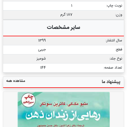
نوبت چاپ:
1
وزن:
187 گرم
سایر مشخصات
سال انتشار:
1399
قطع:
جیبی
نوع جلد:
شومیز
تعداد صفحه:
144
مشاهده همه
پیشنهاد ما