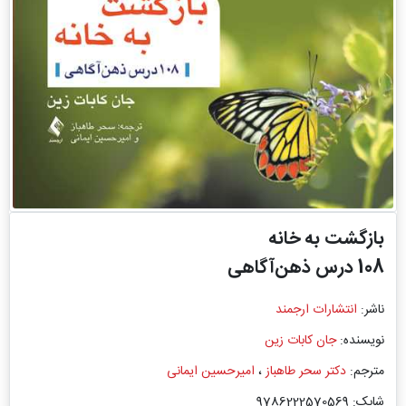
بازگشت به خانه
108 درس ذهن‌آگاهی
ناشر:
انتشارات ارجمند
نویسنده:
جان کابات زین
مترجم:
دکتر سحر طاهباز
،
امیرحسین ایمانی
شابک: 9786222570569