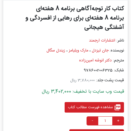
کتاب کار توجه‌آگاهی برنامه 8 هفته‌ای
برنامه 8 هفته‌ای برای رهایی از افسردگی و
آشفتگی هیجانی
ناشر:
انتشارات ارجمند
نویسنده:
جان تیزدل
،
مارک ویلیامز
،
زیندل سگال
مترجم:
دکتر انوشه امین‌زاده
شابک: 9786002006325
قیمت پشت جلد:
3,780,000 ریال
قیمت وب سایت با تخفیف: 3,402,000 ریال
picture_as_pdf
مشاهده فهرست مطالب کتاب
-
+